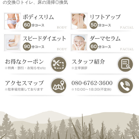
の交換◎トイレ、床の清掃◎換気