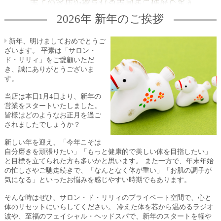
2026年 新年のご挨拶
新年、明けましておめでとうご
ざいます。 平素は「サロン・
ド・リリィ」をご愛顧いただ
き、誠にありがとうございま
す。
当店は本日1月4日より、新年の
営業をスタートいたしました。
皆様はどのようなお正月を過ご
されましたでしょうか？
新しい年を迎え、「今年こそは
自分磨きを頑張りたい」「もっと健康的で美しい体を目指したい」
と目標を立てられた方も多いかと思います。 また一方で、年末年始
の忙しさやご馳走続きで、「なんとなく体が重い」「お肌の調子が
気になる」といったお悩みを感じやすい時期でもあります。
そんな時はぜひ、サロン・ド・リリィのプライベート空間で、心と
体のリセットにいらしてください。 冷えた体を芯から温めるラジオ
波や、至福のフェイシャル・ヘッドスパで、新年のスタートを軽や