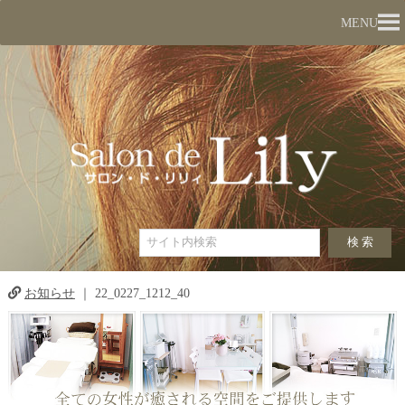
MENU
お知らせ
｜
22_0227_1212_40