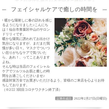
フェイシャルケアで癒しの時間を
暖かな陽射しに春の訪れを感じ
るようになりました♪こんにち
は！仙台市青葉区中山のサロン
ドリリィです。
暖かな陽気に誘われてお出かけ
気分になりますが、まだまだ我
慢が多い日々。マスクでついつ
い怠りがちなケアで気づいた
ら、あれ！、ってことあります
よね。
そんな時は当店のフェイシャル
ケアでツルツルお肌と癒しの時
間をお過ごしくださいませ♪
感染対策万全でお寛ぎいただけるよう、皆様のご来店を心よりお待
ちしております。
（※2/22 3回目コロナワクチン終了済）
2022年2月27日(日曜日)
記事作成日