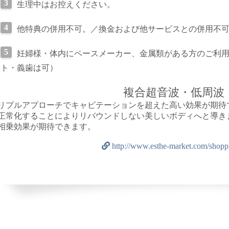
生理中はお控えください。
他特典の併用不可。／換金および他サービスとの併用不
妊婦様・体内にペースメーカー、金属類がある方のご利
ト・義歯は可）
複合超音波・低周波
リプルアプローチでキャビテーションを超えた高い効果が期待
正常化することによりリバウンドしない美しいボディへと導き
相乗効果が期待できます。
http://www.esthe-market.com/shop