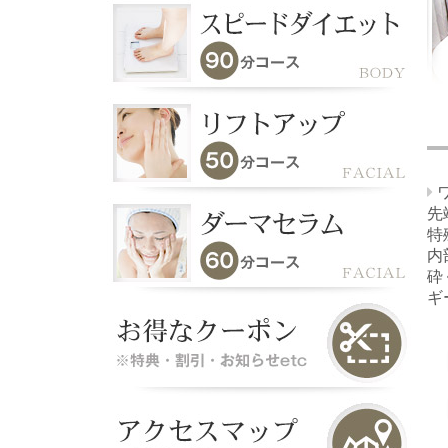
先
特
内
砕
ギ