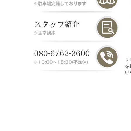
ト
を
い