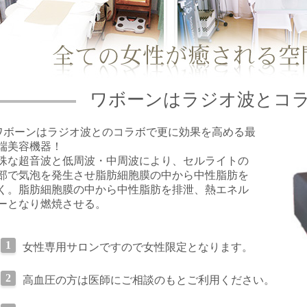
ワボーンはラジオ波とコ
ワボーンはラジオ波とのコラボで更に効果を高める最
端美容機器！
殊な超音波と低周波・中周波により、セルライトの
部で気泡を発生させ脂肪細胞膜の中から中性脂肪を
く。脂肪細胞膜の中から中性脂肪を排泄、熱エネル
ーとなり燃焼させる。
女性専用サロンですので女性限定となります。
高血圧の方は医師にご相談のもとご利用ください。